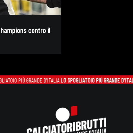
 Champions contro il
 PIÙ GRANDE D'ITALIA
LO SPOGLIATOIO PIÙ GRANDE D'ITALIA
LO SP