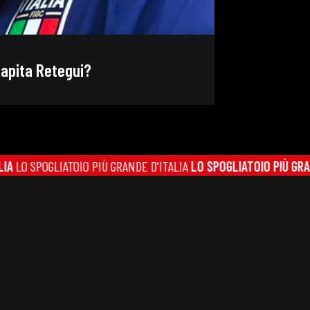
hapita Retegui?
LIATOIO PIÙ GRANDE D'ITALIA
LO SPOGLIATOIO PIÙ GRANDE D'ITAL