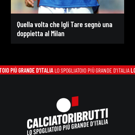
Quella volta che Igli Tare segnò una
doppietta al Milan
O PIÙ GRANDE D'ITALIA
LO SPOGLIATOIO PIÙ GRANDE D'ITALIA
LO S