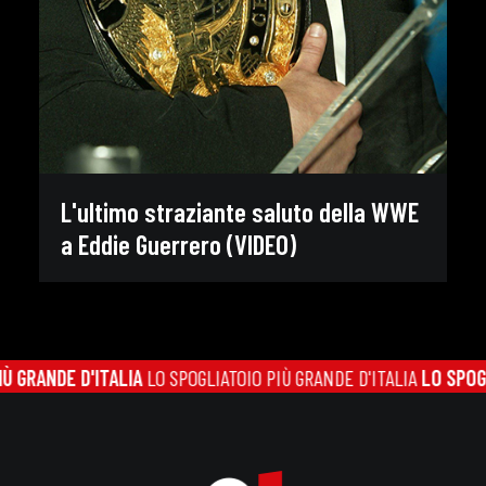
L'ultimo straziante saluto della WWE
a Eddie Guerrero (VIDEO)
GRANDE D'ITALIA
LO SPOGLIATOIO PIÙ GRANDE D'ITALIA
LO SPOGLIA