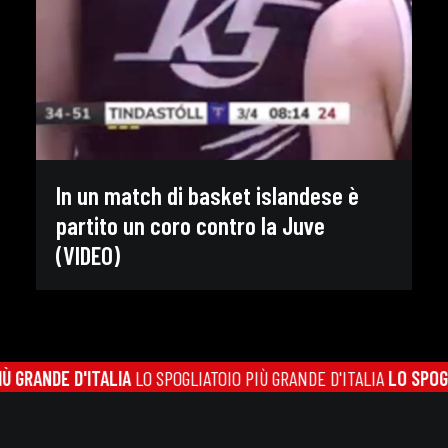
In un match di basket islandese è
partito un coro contro la Juve
(VIDEO)
GRANDE D'ITALIA
LO SPOGLIATOIO PIÙ GRANDE D'ITALIA
LO SPOGLIA