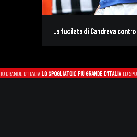
La fucilata di Candreva contro 
NDE D'ITALIA
LO SPOGLIATOIO PIÙ GRANDE D'ITALIA
LO SPOGLIATOI