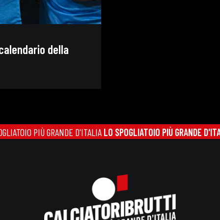
calendario della
OIO PIÙ GRANDE D'ITALIA
LO SPOGLIATOIO PIÙ GRANDE D'ITALIA
L