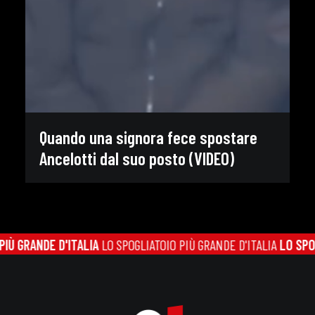
Quando una signora fece spostare
Ancelotti dal suo posto (VIDEO)
Ù GRANDE D'ITALIA
LO SPOGLIATOIO PIÙ GRANDE D'ITALIA
LO SPOGL