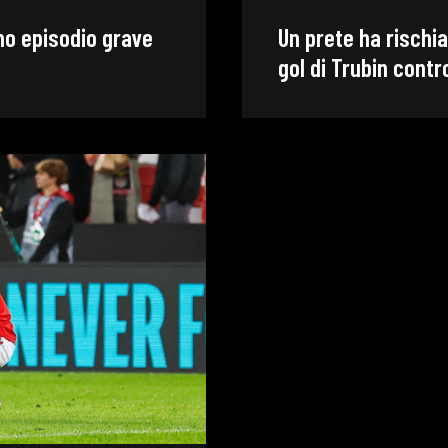
imo episodio grave
Un prete ha rischiat
gol di Trubin contr