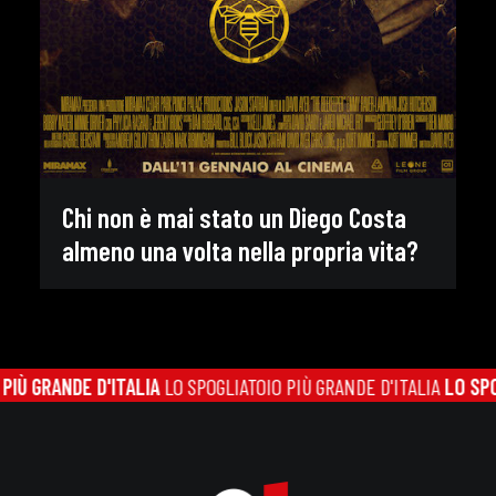
Chi non è mai stato un Diego Costa
almeno una volta nella propria vita?
Ù GRANDE D'ITALIA
LO SPOGLIATOIO PIÙ GRANDE D'ITALIA
LO SPOGL