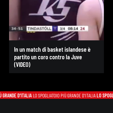
In un match di basket islandese è
partito un coro contro la Juve
(VIDEO)
RANDE D'ITALIA
LO SPOGLIATOIO PIÙ GRANDE D'ITALIA
LO SPOGLIAT