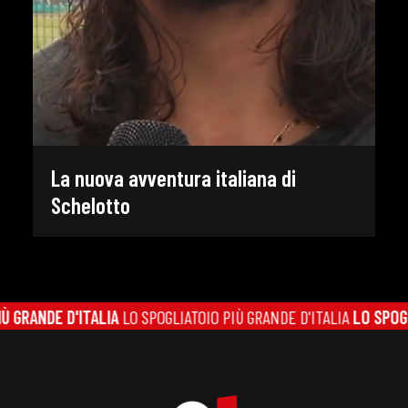
La nuova avventura italiana di
Schelotto
GRANDE D'ITALIA
LO SPOGLIATOIO PIÙ GRANDE D'ITALIA
LO SPOGLIA