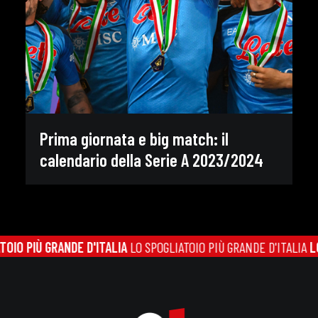
Prima giornata e big match: il
calendario della Serie A 2023/2024
O PIÙ GRANDE D'ITALIA
LO SPOGLIATOIO PIÙ GRANDE D'ITALIA
LO S