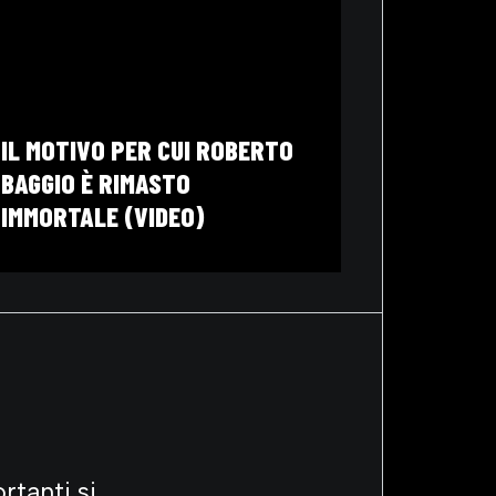
IL SOUT
UNO DEI 
MIDDLESB
IL MOTIVO PER CUI ROBERTO
PRESENT
BAGGIO È RIMASTO
VESTITI 
IMMORTALE (VIDEO)
(VIDEO)
rtanti si