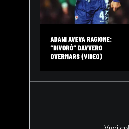
GNATO
ADANI AVEVA RAGIONE:
I DI
“DIVORÒ” DAVVERO
OVERMARS (VIDEO)
Vuoi col