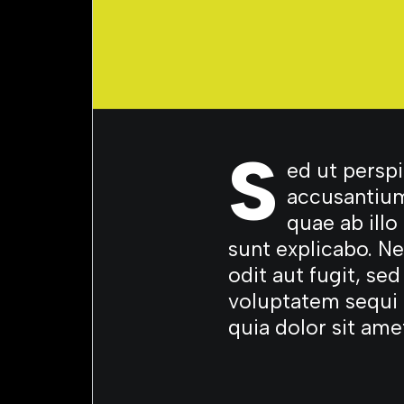
S
ed ut perspi
accusantium
quae ab illo
sunt explicabo. N
odit aut fugit, se
voluptatem sequi 
quia dolor sit ame