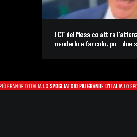
Il CT del Messico attira l'atte
mandarlo a fanculo, poi i due s
RANDE D'ITALIA
LO SPOGLIATOIO PIÙ GRANDE D'ITALIA
LO SPOGLIAT