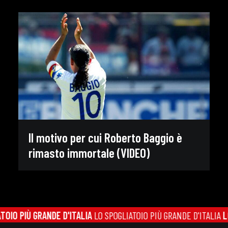
Il motivo per cui Roberto Baggio è
rimasto immortale (VIDEO)
IO PIÙ GRANDE D'ITALIA
LO SPOGLIATOIO PIÙ GRANDE D'ITALIA
LO 