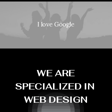
I
l
o
v
e
G
o
o
g
l
e
W
E
A
R
E
S
P
E
C
I
A
L
I
Z
E
D
I
N
W
E
B
D
E
S
I
G
N