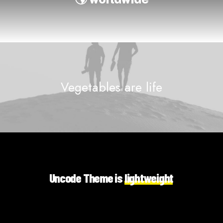
Vegetables are
l
i
f
e
Uncode
Theme
is
l
i
g
h
t
w
e
i
g
h
t