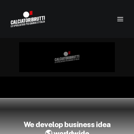
We develop business idea

w
o
r
l
d
w
i
d
e