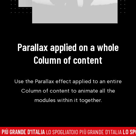
Parallax applied on a whole
Column of content
Use the Parallax effect applied to an entire
Column of content to animate all the
modules within it together.
Ù GRANDE D'ITALIA
LO SPOGLIATOIO PIÙ GRANDE D'ITALIA
LO SPOG