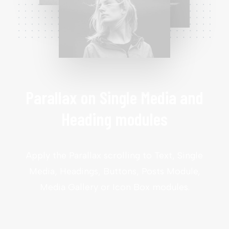
Parallax on Single Media and
Heading modules
Apply the Parallax scrolling to Text, Single
Media, Headings, Buttons, Posts Module,
Media Gallery or Icon Box modules.